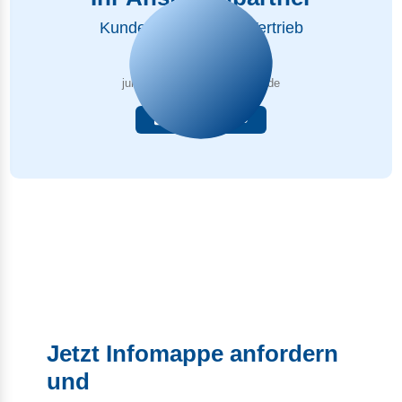
Kundenbetreuung & Vertrieb
Julius Tannert
julius.tannert@polar-games.de
037587397025
Jetzt Infomappe anfordern
und